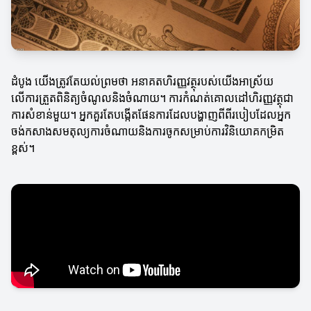
ដំបូង យើងត្រូវតែយល់ព្រមថា អនាគតហិរញ្ញវត្ថុរបស់យើងអាស្រ័យ
លើការត្រួតពិនិត្យចំណូលនិងចំណាយ។ ការកំណត់គោលដៅហិរញ្ញវត្ថុជា
ការសំខាន់មួយ។ អ្នកគួរតែបង្កើតផែនការដែលបង្ហាញពីពីរបៀបដែលអ្នក
ចង់កសាងសមតុល្យការចំណាយនិងការចូកសម្រាប់ការវិនិយោគកម្រិត
ខ្ពស់។