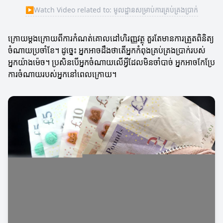
▶
Watch Video related to: មូលដ្ឋានសម្រាប់ការគ្រប់គ្រងប្រាក់
ក្រោយម្តងក្រោយពីការកំណត់គោលដៅហិរញ្ញវត្ថុ គួរតែមានការត្រួតពិនិត្យ
ចំណាយប្រចាំខែ។ ដូច្នេះ អ្នកអាចដឹងថាតើអ្នកកំពុងគ្រប់គ្រងប្រាក់របស់
អ្នកយ៉ាងម៉េច។ ប្រសិនបើអ្នកចំណាយលើអ្វីដែលមិនចាំបាច់ អ្នកអាចកែប្រែ
ការចំណាយរបស់អ្នកនៅពេលក្រោយ។