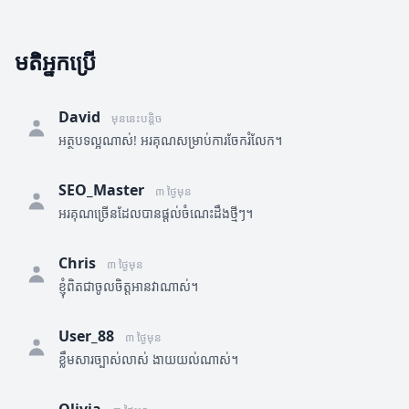
មតិអ្នកប្រើ
David
មុននេះបន្តិច
អត្ថបទល្អណាស់! អរគុណសម្រាប់ការចែករំលែក។
SEO_Master
៣ ថ្ងៃមុន
អរគុណច្រើនដែលបានផ្តល់ចំណេះដឹងថ្មីៗ។
Chris
៣ ថ្ងៃមុន
ខ្ញុំពិតជាចូលចិត្តអានវាណាស់។
User_88
៣ ថ្ងៃមុន
ខ្លឹមសារច្បាស់លាស់ ងាយយល់ណាស់។