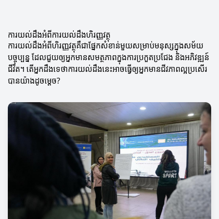
ការយល់ដឹងអំពីការយល់ដឹងហិរញ្ញវត្ថុ
ការយល់ដឹងអំពីហិរញ្ញវត្ថុគឺជាផ្នែកសំខាន់មួយសម្រាប់មនុស្សក្នុងសម័យ
បច្ចុប្បន្ន ដែលជួយឲ្យអ្នកមានសមត្ថភាពក្នុងការប្រកួតប្រជែង និងអភិវឌ្ឍន៍
ជីវិត។ តើអ្នកដឹងទេថាការយល់ដឹងនេះអាចធ្វើឲ្យអ្នកមានជីវភាពល្អប្រសើរ
បានយ៉ាងដូចម្តេច?