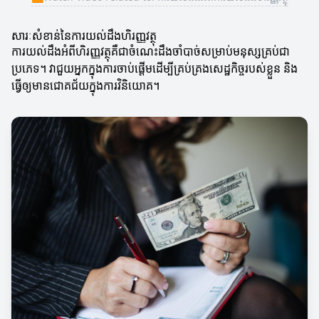
សារៈសំខាន់នៃការយល់ដឹងហិរញ្ញវត្ថុ
ការយល់ដឹងអំពីហិរញ្ញវត្ថុគឺជាចំណេះដឹងចាំបាច់សម្រាប់មនុស្សគ្រប់ជា
ប្រភេទ។ វាជួយអ្នកក្នុងការចាប់ផ្តើមដើម្បីគ្រប់គ្រងសេដ្ឋកិច្ចរបស់ខ្លួន និង
ធ្វើឲ្យមានជោគជ័យក្នុងការវិនិយោគ។