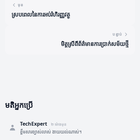
មុន
ស្របពេលនៃការអប់រំហិរញ្ញវត្ថុ
បន្ទាប់
មិត្ដស្រីពីព័ត៌មានការប្រាក់សម័យថ្មី
មតិអ្នកប្រើ
TechExpert
២ ម៉ោងមុន
ខ្លឹមសារច្បាស់លាស់ ងាយយល់ណាស់។