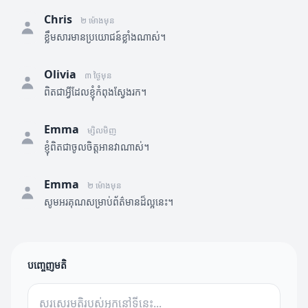
Chris
២ ម៉ោងមុន
ខ្លឹមសារមានប្រយោជន៍ខ្លាំងណាស់។
Olivia
៣ ថ្ងៃមុន
ពិតជាអ្វីដែលខ្ញុំកំពុងស្វែងរក។
Emma
ម្សិលមិញ
ខ្ញុំពិតជាចូលចិត្តអានវាណាស់។
Emma
២ ម៉ោងមុន
សូមអរគុណសម្រាប់ព័ត៌មានដ៏ល្អនេះ។
បញ្ចេញមតិ