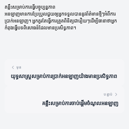
គន្លឹះសម្រាប់ការធ្វើបច្ចុប្បន្នភាព
អនឡាញមានការប្រែប្រួលជួយឲ្យអ្នកទទួលបាននូវព័ត៌មានថ្មីៗអំពីការ
ប្រាក់អនឡាញ។ អ្នកគួរតែធ្វើការត្រួតពិនិត្យជារឿយៗដើម្បីធានាថាអ្នក
កំពុងធ្វើបទពិសោធន៍ដែលមានប្រសិទ្ធភាព។
មុន
យុទ្ធសាស្ត្រសម្រាប់ការប្រាក់អនឡាញយ៉ាងមានប្រសិទ្ធភាព
បន្ទាប់
គន្លឹះសម្រាប់ការចាប់ផ្តើមចំណូលអនឡាញ