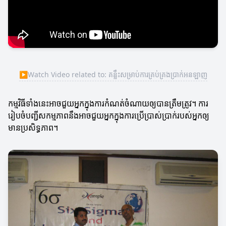
▶
Watch Video related to: គន្លឹះសម្រាប់ការគ្រប់គ្រងប្រាក់អនឡាញ
កម្មវិធីទាំងនេះអាចជួយអ្នកក្នុងការកំណត់ចំណាយឲ្យបានត្រឹមត្រូវ។ ការ
រៀបចំបញ្ជីសកម្មភាពនឹងអាចជួយអ្នកក្នុងការប្រើប្រាស់ប្រាក់របស់អ្នកឲ្យ
មានប្រសិទ្ធភាព។