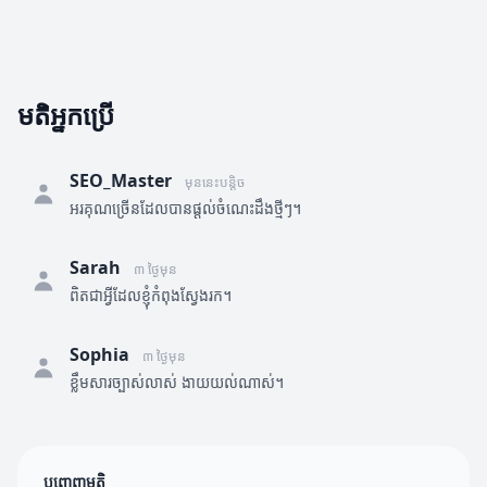
មតិអ្នកប្រើ
SEO_Master
មុននេះបន្តិច
អរគុណច្រើនដែលបានផ្តល់ចំណេះដឹងថ្មីៗ។
Sarah
៣ ថ្ងៃមុន
ពិតជាអ្វីដែលខ្ញុំកំពុងស្វែងរក។
Sophia
៣ ថ្ងៃមុន
ខ្លឹមសារច្បាស់លាស់ ងាយយល់ណាស់។
បញ្ចេញមតិ