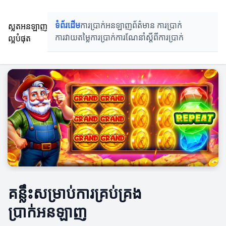
ស្លតអនឡាញ
ទំព័រដើម
ការប្រាក់អនឡាញ
ព័ត៌មាន ការប្រាក់
ល្អបំផុត
ការវាយតម្លៃការប្រាក់
ការណែនាំស្តីពីការប្រាក់
គន្លឹះសម្រាប់ការគ្រប់គ្រង
ប្រាក់អនឡាញ