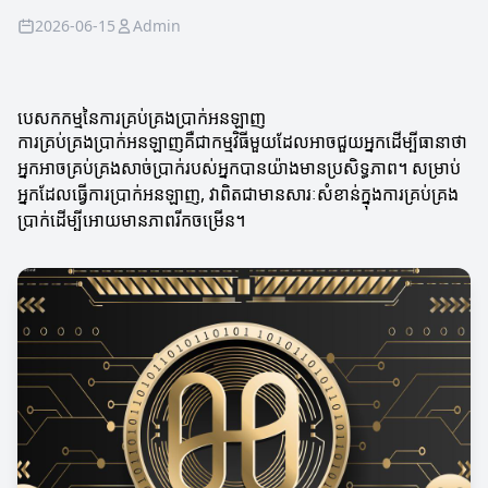
2026-06-15
Admin
បេសកកម្មនៃការគ្រប់គ្រងប្រាក់អនឡាញ
ការគ្រប់គ្រងប្រាក់អនឡាញគឺជាកម្មវិធីមួយដែលអាចជួយអ្នកដើម្បីធានាថា
អ្នកអាចគ្រប់គ្រងសាច់ប្រាក់របស់អ្នកបានយ៉ាងមានប្រសិទ្ធភាព។ សម្រាប់
អ្នកដែលធ្វើការប្រាក់អនឡាញ, វាពិតជាមានសារៈសំខាន់ក្នុងការគ្រប់គ្រង
ប្រាក់ដើម្បីអោយមានភាពរីកចម្រើន។