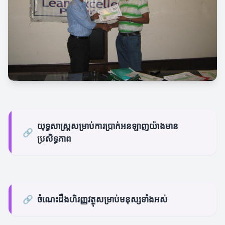
យុទ្ធសាស្ត្រសម្រាប់ការប្រាក់អនឡាញយ៉ាងមាន
🔗
ប្រសិទ្ធភាព
🔗
ចំណេះដឹងហិរញ្ញវត្ថុសម្រាប់មនុស្សទាំងអស់