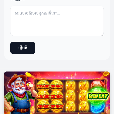
ផ្ញើមតិ