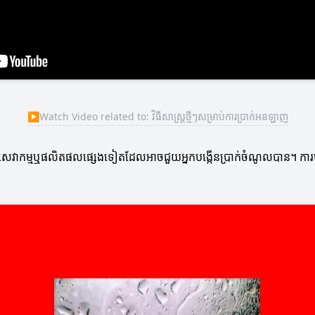
▶
Watch Video related to: វិធីសាស្ត្រថ្មីៗសម្រាប់ការប្រាក់អនឡាញ
រណាពីសេវាកម្មឬផលិតផលផ្សេងទៀតដែលអាចជួយអ្នកបង្កើនប្រាក់ចំណូលបាន។ ការប