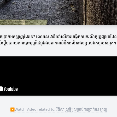
ការបង្កើតប្រាក់អនឡាញដែរទេ? ពេលនេះ វាគឺទៅលើការបង្កើតឧបករណ៍ផ្សព្វផ្សាយដែល
ប់ផ្តើមដោយការបោះពុម្ពវីដេអូដែលពាក់ពាន់នឹងផលិតផលឬសេវាកម្មរបស់អ្នក។
▶
Watch Video related to: វិធីសាស្ត្រថ្មីៗសម្រាប់ការប្រាក់អនឡាញ