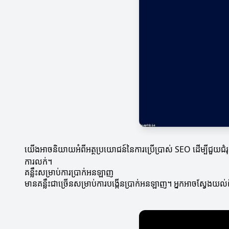
យើងអាចនិយាយអំពីអត្ថប្រយោជន៍នៃការប្រើប្រាស់ SEO ដើម្បីជួយជំរុញ
ការលក់។
គន្លឹះសម្រាប់ការប្រាក់អនឡាញ
មានគន្លឹះជាច្រើនសម្រាប់ការបង្កើនប្រាក់អនឡាញ។ អ្នកអាចស្វែងយល់ពី