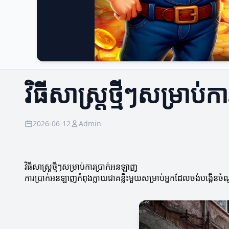
វិធីសាស្ត្រថ្មីៗសម្រាប
2026-06-12
Admin
វិធីសាស្ត្រថ្មីៗសម្រាប់ការប្រាក់អនឡាញ
ការប្រាក់អនឡាញកំពុងក្លាយជាគន្លឹះមួយសម្រាប់អ្នកដែលចង់បង្កើនចំ