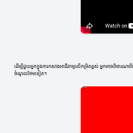
ដើម្បីជួយអ្នកក្នុងការកសាងអាជីវកម្មលើកម្រិតខ្ពស់ អ្នកអាចពិចា
ចំណូលថែមទៀត។