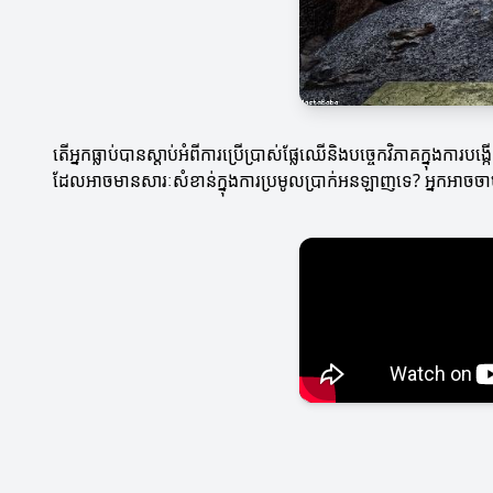
តើអ្នកធ្លាប់បានស្តាប់អំពីការប្រើប្រាស់ផ្លែឈើនិងបច្ចេកវិភាគក្នុង
ដែលអាចមានសារៈសំខាន់ក្នុងការប្រមូលប្រាក់អនឡាញទេ? អ្នកអាចចា