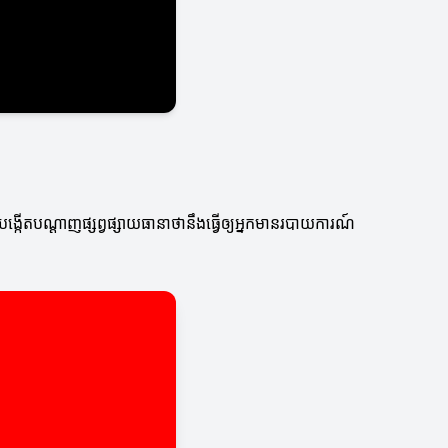
ង្កើតបណ្ដាញផ្សព្វផ្សាយធានាថានឹងធ្វើឲ្យអ្នកមានរបាយការណ៍