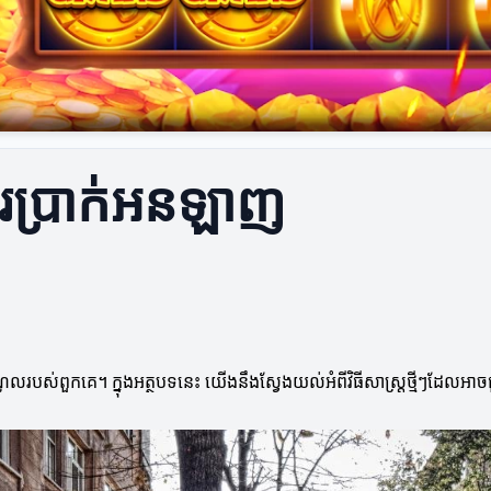
់ការប្រាក់អនឡាញ
ណូលរបស់ពួកគេ។ ក្នុងអត្ថបទនេះ យើងនឹងស្វែងយល់អំពីវិធីសាស្ត្រថ្មីៗដែលអាច