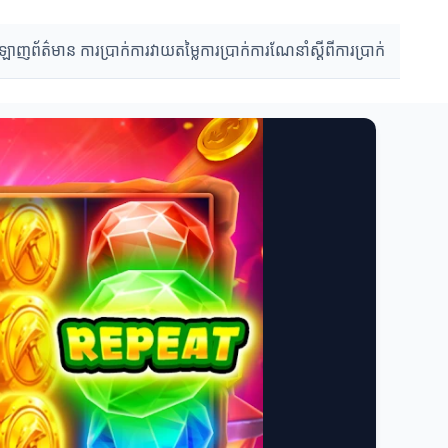
អនឡាញ
ព័ត៌មាន ការប្រាក់
ការវាយតម្លៃការប្រាក់
ការណែនាំស្តីពីការប្រាក់