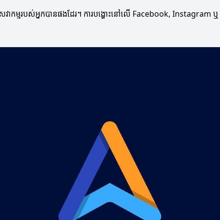
វផ្សាយសេវាកម្មរបស់អ្នកបានផងដែរ។ ការបង្ហោះនៅលើ Facebook, Instagram ឬ 