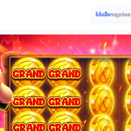
ទំព័រដើម
ការប្រាក់