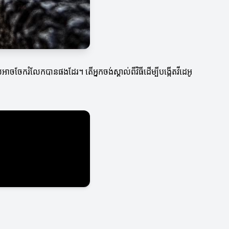
អាចចែករំលែកបានផងដែរ។ តើអ្នកចង់ស្គាល់ពីវិធីដើម្បីបង្កើតវីដេអូ