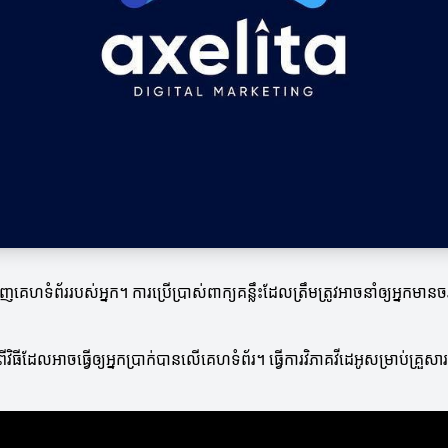
គេហទំព័ររបស់អ្នក។ ការប្រើប្រាស់ពាក្យគន្លឹះដែលត្រឹមត្រូវអាចនាំឲ្យអ្នកម
វិធីដែលអាចធ្វើឲ្យអ្នកប្រាក់បានលើគេហទំព័រ។ ធ្វើការវិភាគវីដេអូសម្រាប់គ្រួ