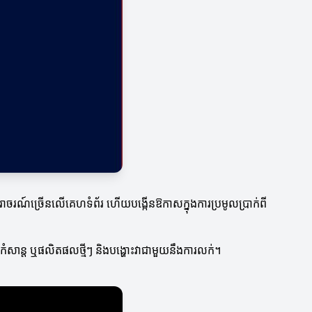
ានចរាចរណ៍ច្រើនលើគេហទំព័រ ហើយបង្កើនឱកាសក្នុងការប្រមូលប្រាក់ពី
សារកំសាន្ត ឬផលិតផលថ្មីៗ និងបង្ហោះវាជាមួយនឹងការលក់។