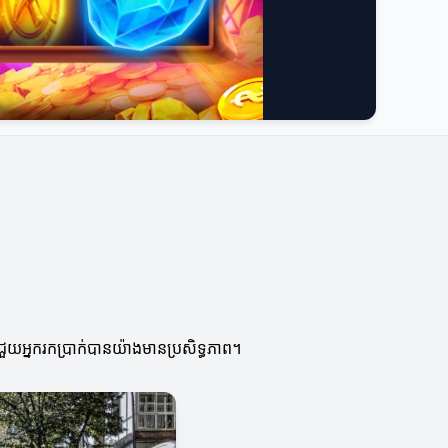
ជួយអ្នករកប្រាក់បានយ៉ាងមានប្រសិទ្ធភាព។