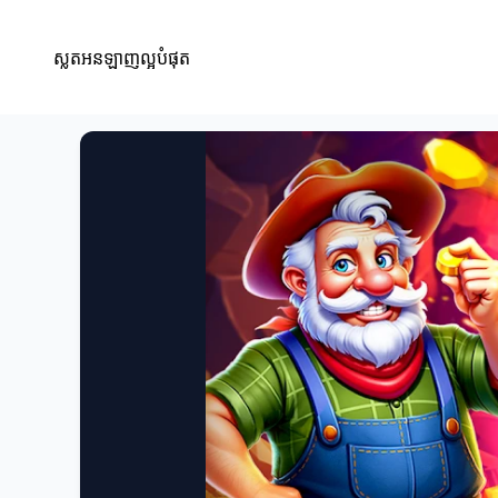
ស្លតអនឡាញល្អបំផុត