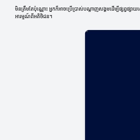
មិនត្រឹមតែប៉ុណ្ណោះ អ្នកក៏អាចប្រើប្រាស់បណ្តាញសង្គមដើម្បីផ្សព្
អារម្មណ៍ពីអតិថិជន។