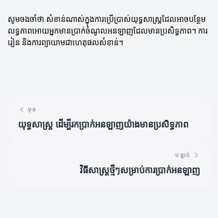
សូមចងចាំថា សំខាន់ណាស់ក្នុងការប្រើប្រាស់យុទ្ធសាស្ត្រដែលអាចបន្ថែម
លទ្ធភាពអោយអ្នកមានប្រាក់ចំណូលអនឡាញដែលមានប្រសិទ្ធភាព។ ការ
រៀន និងការព្យាយាមជាហេតុផលសំខាន់។
មុន
យុទ្ធសាស្ត្រ ដើម្បីរកប្រាក់អនឡាញយ៉ាងមានប្រសិទ្ធភាព
បន្ទាប់
វិធីសាស្ត្រថ្មីៗសម្រាប់ការប្រាក់អនឡាញ