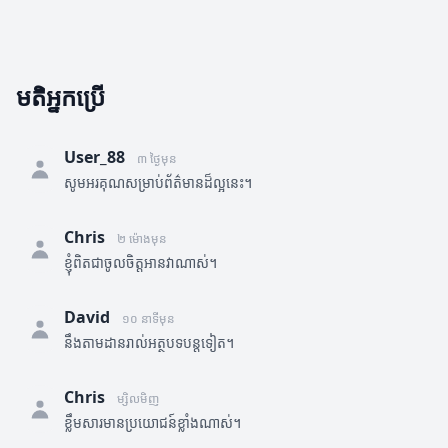
មតិអ្នកប្រើ
User_88
៣ ថ្ងៃមុន
សូមអរគុណសម្រាប់ព័ត៌មានដ៏ល្អនេះ។
Chris
២ ម៉ោងមុន
ខ្ញុំពិតជាចូលចិត្តអានវាណាស់។
David
១០ នាទីមុន
នឹងតាមដានរាល់អត្ថបទបន្តទៀត។
Chris
ម្សិលមិញ
ខ្លឹមសារមានប្រយោជន៍ខ្លាំងណាស់។