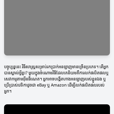
បច្ចុប្បន្ននេះ វិធីសាស្ត្រសម្រាប់រកប្រាក់អនឡាញមានច្រើនប្រភេទ។ តើអ្នក
បានស្គាល់អ្វីខ្លះ? មួយក្នុងចំណោមវិធីដែលគេនិយមគឺការលក់ផលិតផលឬ
សេវាកម្មតាមអ៊ីនធឺណេត។ អ្នកអាចបង្កើតហាងអនឡាញរបស់ខ្លួនឯង ឬ
ប្រើប្រាស់វេទិកាដូចជា eBay ឬ Amazon ដើម្បីលក់ផលិតផលរបស់
អ្នក។