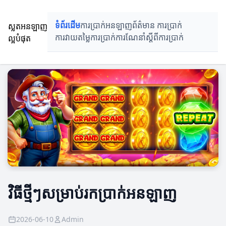
ស្លតអនឡាញ
ទំព័រដើម
ការប្រាក់អនឡាញ
ព័ត៌មាន ការប្រាក់
ល្អបំផុត
ការវាយតម្លៃការប្រាក់
ការណែនាំស្តីពីការប្រាក់
វិធីថ្មីៗសម្រាប់រកប្រាក់អនឡាញ
2026-06-10
Admin