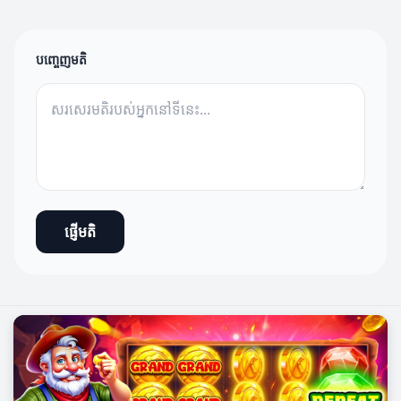
បញ្ចេញមតិ
ផ្ញើមតិ