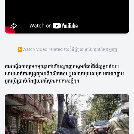
▶
Watch Video related to: វិធីថ្មីៗសម្រាប់រកប្រាក់អនឡាញ
ការបង្កើតកន្សោមកម្សាន្តនៅលើបណ្តាញសង្គមក៏ជាវិធីដ៏ល្អមួយដែរ។
ដោយដាក់ការផ្សព្វផ្សាយពីផលិតផល ឬសេវាកម្មរបស់អ្នក អ្នកអាចភ្ជាប់
អ្នកប្រើប្រាស់និងជួយគេស្វែងរកឱកាសថ្មីៗ។