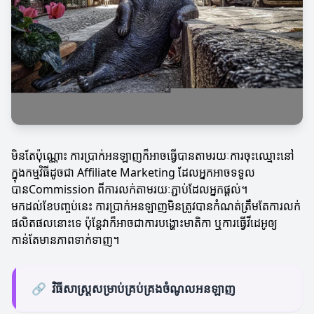
មិនតែប៉ុណ្ណោះ ការប្រាក់អនឡាញក៏អាចធ្វើបានតាមរយៈការចុះឈ្មោះនៅ
ក្នុងកម្មវិធីដូចជា Affiliate Marketing ដែលអ្នកអាចទទួល
បានCommission ពីការលក់តាមរយៈភ្ជាប់ដែលអ្នកផ្ដល់។
មកដល់ខែបញ្ចប់នេះ ការប្រាក់អនឡាញមិនត្រូវបានកំណត់ត្រឹមតែការលក់
ផលិតផលនោះទេ ប៉ុន្តែវាក៏អាចជាការបង្ហោះមាតិកា ឬការធ្វើវីដេអូឲ្យ
កាន់តែមានភាពទាក់ទាញ។
🔗
វិធីសាស្ត្រសម្រាប់គ្រប់គ្រងចំណូលអនឡាញ