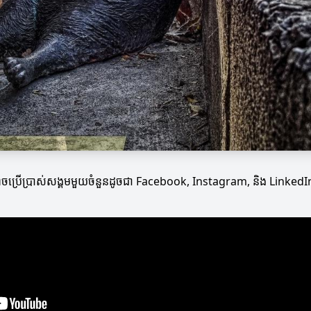
កអាចប្រើប្រាស់សង្គមមួយចំនួនដូចជា Facebook, Instagram, និង LinkedIn 