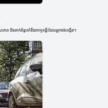
ព
ណភាព និងពាក់ព័ន្ធទៅនឹងពាក្យគន្លឹះដែលអ្នកចង់បង្កើន។