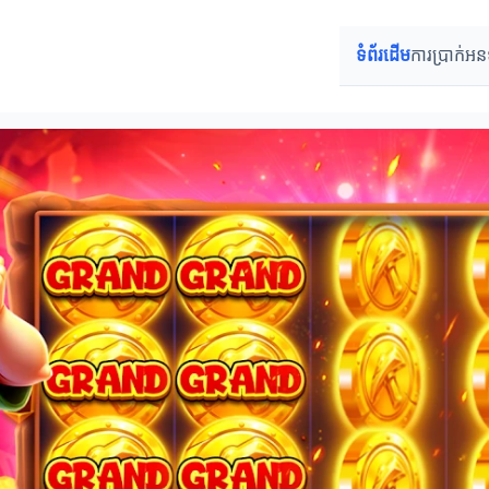
ទំព័រដើម
ការប្រាក់