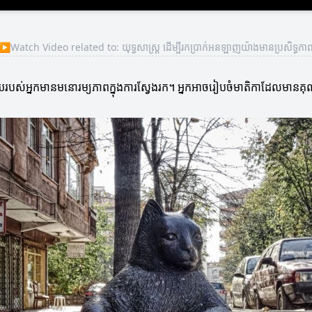
▶
Watch Video related to: យុទ្ធសាស្ត្រ ដើម្បីរកប្រាក់អនឡាញយ៉ាងមានប្រសិទ្ធភា
យវេបសាយរបស់អ្នកមានមនោរម្យភាពក្នុងការស្វែងរក។ អ្នកអាចរៀបចំមាតិកាដែលមានគុ